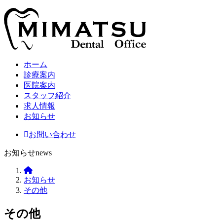
ホーム
診療案内
医院案内
スタッフ紹介
求人情報
お知らせ
お問い合わせ
お知らせ
news
美
お知らせ
松
その他
デ
ン
その他
タ