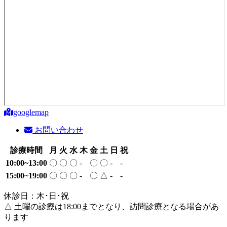
の
ペ
ー
ジ
送
り
google
map
お問い合わせ
診療時間
月
火
水
木
金
土
日
祝
10:00~13:00
〇
〇
〇
-
〇
〇
-
-
15:00~19:00
〇
〇
〇
-
〇
△
-
-
休診日：木･日･祝
△ 土曜の診療は18:00までとなり、訪問診療となる場合があ
ります