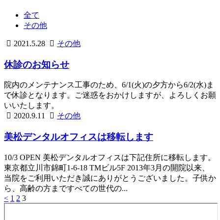
ル
オ
全て
フ
その他
ィ
2023.3.15
ス
美
2021.5.28
その他
松
休診のお知らせ
デ
ン
タ
院内のメンテナンス工事のため、6/1(火)の夕方から6/2(水)ま
ル
で休診となります。ご迷惑をおかけしますが、よろしくお願
オ
いいたします。
2023.3.15
フ
美
2020.9.11
その他
ィ
松
ス
美松デンタルオフィスは移転します
デ
ン
タ
10/3 OPEN 美松デンタルオフィスは下記住所に移転します。
ル
東京都立川市錦町1-6-18 TMビル5F 2013年3月の開院以来、
オ
当院をご利用いただき誠にありがとうございました。子供か
フ
ら、高齢の方まですべての世代の...
ィ
<
1
2
3
投
ス
稿