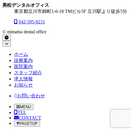
美松デンタルオフィス
東京都立川市錦町1-6-18 TMビル5F
立川駅より徒歩5分
042-595-9231
© mimatsu dental office
ペ
ー
閉
ジ
じ
ト
ホーム
る
ッ
診療案内
プ
医院案内
へ
スタッフ紹介
求人情報
お知らせ
お問い合わせ
MENU
TEL
CONTACT
PAGETOP