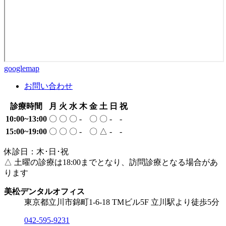
google
map
お問い合わせ
診療時間
月
火
水
木
金
土
日
祝
10:00~13:00
〇
〇
〇
-
〇
〇
-
-
15:00~19:00
〇
〇
〇
-
〇
△
-
-
休診日：木･日･祝
△ 土曜の診療は18:00までとなり、訪問診療となる場合があ
ります
美松デンタルオフィス
東京都立川市錦町1-6-18 TMビル5F
立川駅より徒歩5分
042-595-9231