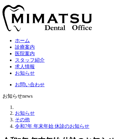
ホーム
診療案内
医院案内
スタッフ紹介
求人情報
お知らせ
お問い合わせ
お知らせ
news
美
お知らせ
松
その他
デ
令和7年 年末年始 休診のお知らせ
ン
タ